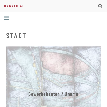
HARALD ALFF
STADT
Gewerbebauten / Unorte